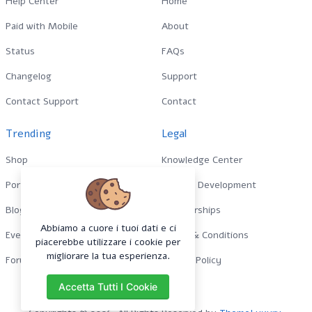
Help Center
Home
Paid with Mobile
About
Status
FAQs
Changelog
Support
Contact Support
Contact
Trending
Legal
Shop
Knowledge Center
Portfolio
Custom Development
Blog
Sponsorships
Abbiamo a cuore i tuoi dati e ci
Events
Terms & Conditions
piacerebbe utilizzare i cookie per
migliorare la tua esperienza.
Forums
Privacy Policy
Accetta Tutti I Cookie