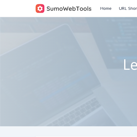
Home
URL Shor
L