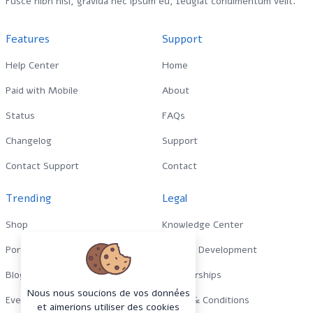
Fusce nibh nisl, gravida nec ipsum eu, feugiat condimentum velit.
Features
Support
Help Center
Home
Paid with Mobile
About
Status
FAQs
Changelog
Support
Contact Support
Contact
Trending
Legal
Shop
Knowledge Center
Portfolio
Custom Development
Blog
Sponsorships
Nous nous soucions de vos données
Events
Terms & Conditions
et aimerions utiliser des cookies