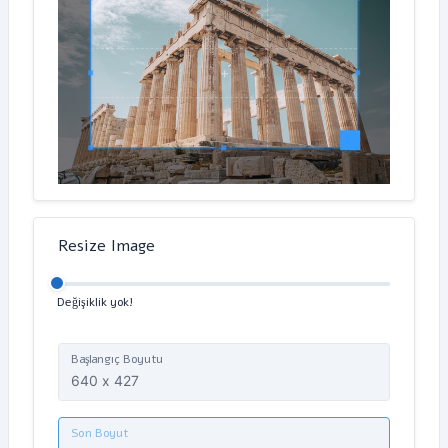
Resize Image
Değişiklik yok!
Başlangıç Boyutu
Son Boyut